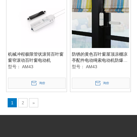
机械冲程极限管状滚筒百叶窗
防锈的黄色百叶窗屋顶凉棚凉
窗帘滚动百叶窗电动机
亭配件电动绳索电动机防爆炸
电动机
型号：
AM43
型号：
AM43
询价
询价
1
2
»