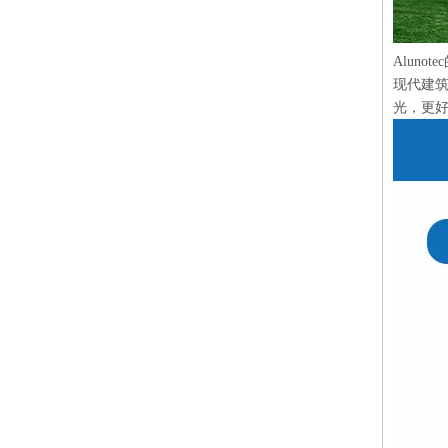
Alun
现代建
光，更