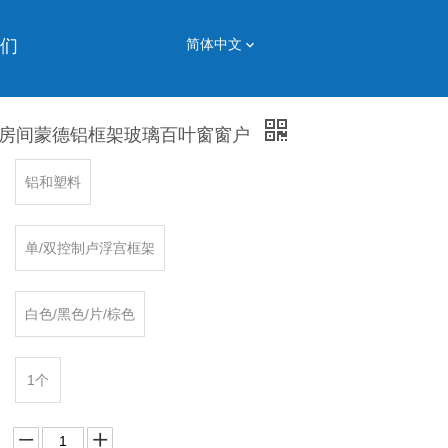
们
简体中文
房间蒙德铝框架玻璃百叶窗窗户
铝和塑料
单/双控制卢浮宫框架
白色/黑色/片/棕色
1个